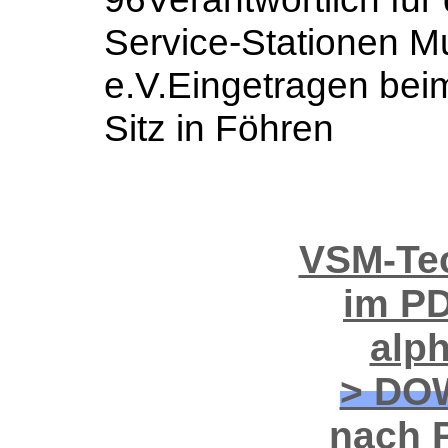
Service-Stationen Mu
e.V.Eingetragen beim
Sitz in Föhren
VSM-Tec
im PD
alp
> DO
nach P