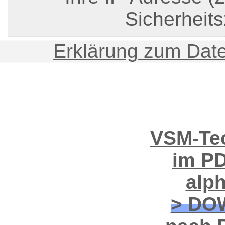
Sicherheits
Erklärung zum Date
VSM-Tec
im PD
alp
> DO