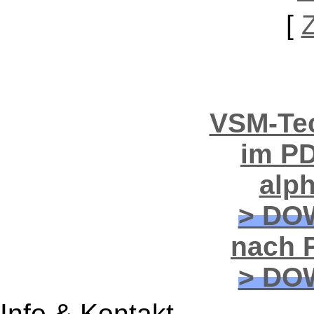
[
VSM-Tec
im PD
alp
> DO
nach P
> DO
Info & Kontakt