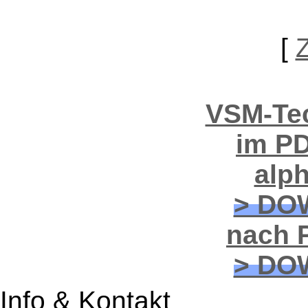
[
VSM-Tec
im PD
alp
> DO
nach P
> DO
Info & Kontakt