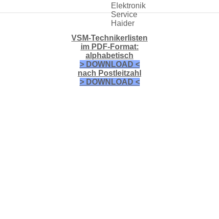
VSM-Technikerlisten
im PDF-Format:
alphabetisch
> DOWNLOAD <
nach Postleitzahl
> DOWNLOAD <