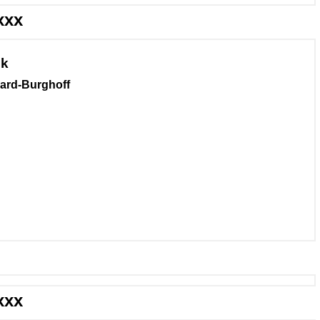
xxx
ik
ard-Burghoff
xxx