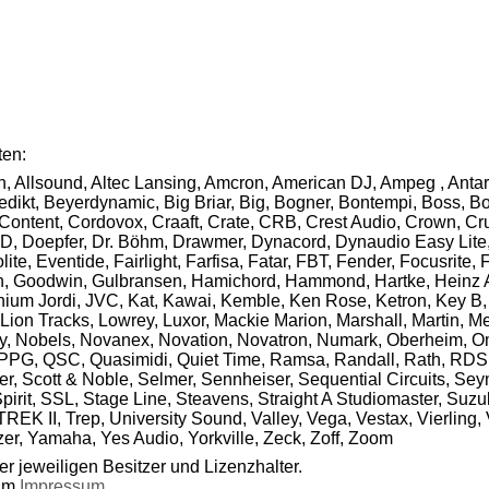
ten:
n, Allsound, Altec Lansing, Amcron, American DJ, Ampeg , Antar
ikt, Beyerdynamic, Big Briar, Big, Bogner, Bontempi, Boss, Bot
 Content, Cordovox, Craaft, Crate, CRB, Crest Audio, Crown, 
D, Doepfer, Dr. Böhm, Drawmer, Dynacord, Dynaudio Easy Lite, 
, Eventide, Fairlight, Farfisa, Fatar, FBT, Fender, Focusrite, 
 Goodwin, Gulbransen, Hamichord, Hammond, Hartke, Heinz Ahlb
enium Jordi, JVC, Kat, Kawai, Kemble, Ken Rose, Ketron, Key B,
ion Tracks, Lowrey, Luxor, Mackie Marion, Marshall, Martin, Me
, Nobels, Novanex, Novation, Novatron, Numark, Oberheim, Omni
, PPG, QSC, Quasimidi, Quiet Time, Ramsa, Randall, Rath, RDS
, Scott & Noble, Selmer, Sennheiser, Sequential Circuits, Se
irit, SSL, Stage Line, Steavens, Straight A Studiomaster, Suzu
REK II, Trep, University Sound, Valley, Vega, Vestax, Vierling,
r, Yamaha, Yes Audio, Yorkville, Zeck, Zoff, Zoom
r jeweiligen Besitzer und Lizenzhalter.
 im
Impressum
.