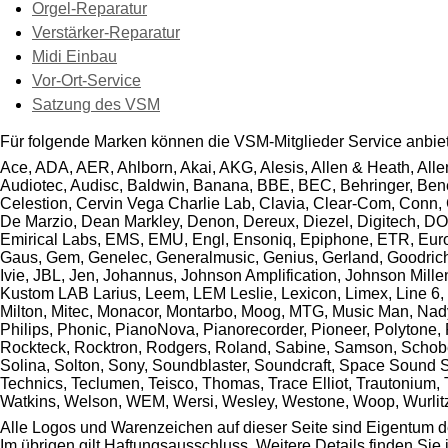
Orgel-Reparatur
Verstärker-Reparatur
Midi Einbau
Vor-Ort-Service
Satzung des VSM
Für folgende Marken können die VSM-Mitglieder Service anbie
Ace, ADA, AER, Ahlborn, Akai, AKG, Alesis, Allen & Heath, Alle
Audiotec, Audisc, Baldwin, Banana, BBE, BEC, Behringer, Bened
Celestion, Cervin Vega Charlie Lab, Clavia, Clear-Com, Conn,
De Marzio, Dean Markley, Denon, Dereux, Diezel, Digitech, DO
Emirical Labs, EMS, EMU, Engl, Ensoniq, Epiphone, ETR, Eurolite
Gaus, Gem, Genelec, Generalmusic, Genius, Gerland, Goodrich,
Ivie, JBL, Jen, Johannus, Johnson Amplification, Johnson Mill
Kustom LAB Larius, Leem, LEM Leslie, Lexicon, Limex, Line 6, L
Milton, Mitec, Monacor, Montarbo, Moog, MTG, Music Man, Nady
Philips, Phonic, PianoNova, Pianorecorder, Pioneer, Polytone
Rockteck, Rocktron, Rodgers, Roland, Sabine, Samson, Schober
Solina, Solton, Sony, Soundblaster, Soundcraft, Space Sound Sp
Technics, Teclumen, Teisco, Thomas, Trace Elliot, Trautonium, T
Watkins, Welson, WEM, Wersi, Wesley, Westone, Woop, Wurlitze
Alle Logos und Warenzeichen auf dieser Seite sind Eigentum de
Im übrigen gilt Haftungsausschluss. Weitere Details finden Sie