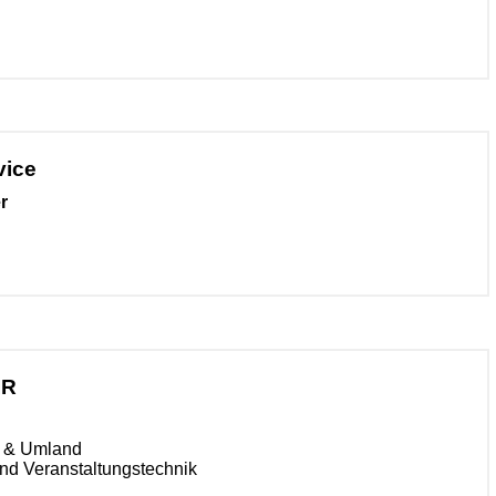
vice
r
IR
n & Umland
nd Veranstaltungstechnik