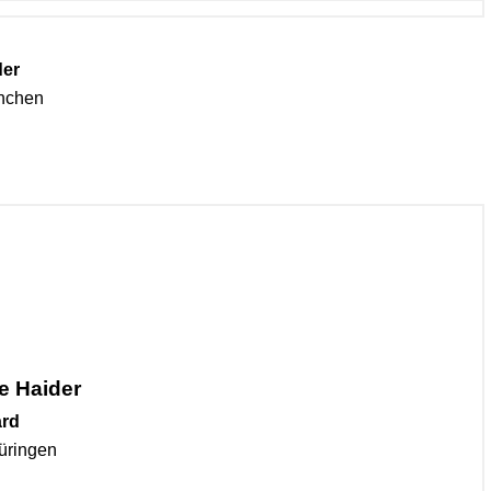
der
ünchen
e Haider
ard
hüringen