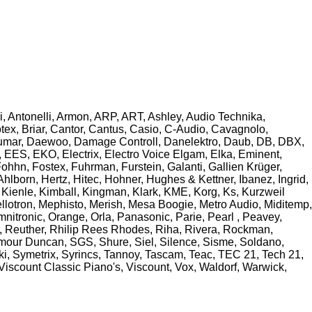
i, Antonelli, Armon, ARP, ART, Ashley, Audio Technika,
ex, Briar, Cantor, Cantus, Casio, C-Audio, Cavagnolo,
Crumar, Daewoo, Damage Controll, Danelektro, Daub, DB, DBX,
EES, EKO, Electrix, Electro Voice Elgam, Elka, Eminent,
Fohhn, Fostex, Fuhrman, Furstein, Galanti, Gallien Krüger,
orn, Hertz, Hitec, Hohner, Hughes & Kettner, Ibanez, Ingrid,
 Kienle, Kimball, Kingman, Klark, KME, Korg, Ks, Kurzweil
llotron, Mephisto, Merish, Mesa Boogie, Metro Audio, Miditemp,
tronic, Orange, Orla, Panasonic, Parie, Pearl , Peavey,
, Reuther, Rhilip Rees Rhodes, Riha, Rivera, Rockman,
ymour Duncan, SGS, Shure, Siel, Silence, Sisme, Soldano,
ki, Symetrix, Syrincs, Tannoy, Tascam, Teac, TEC 21, Tech 21,
 Viscount Classic Piano's, Viscount, Vox, Waldorf, Warwick,