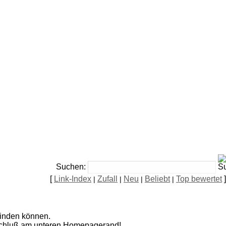
Suchen:
[
Link-Index
Zufall
Neu
Beliebt
Top bewertet
]
|
|
|
|
 finden können.
usschluß am unteren Homepagerand!