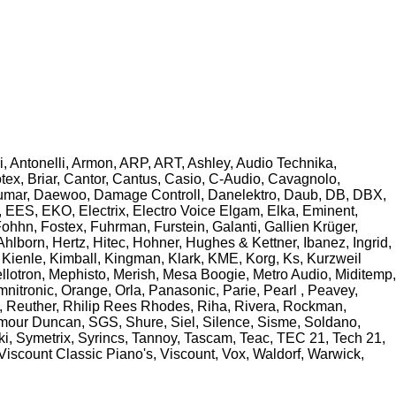
i, Antonelli, Armon, ARP, ART, Ashley, Audio Technika,
ex, Briar, Cantor, Cantus, Casio, C-Audio, Cavagnolo,
Crumar, Daewoo, Damage Controll, Danelektro, Daub, DB, DBX,
EES, EKO, Electrix, Electro Voice Elgam, Elka, Eminent,
Fohhn, Fostex, Fuhrman, Furstein, Galanti, Gallien Krüger,
orn, Hertz, Hitec, Hohner, Hughes & Kettner, Ibanez, Ingrid,
 Kienle, Kimball, Kingman, Klark, KME, Korg, Ks, Kurzweil
llotron, Mephisto, Merish, Mesa Boogie, Metro Audio, Miditemp,
tronic, Orange, Orla, Panasonic, Parie, Pearl , Peavey,
, Reuther, Rhilip Rees Rhodes, Riha, Rivera, Rockman,
ymour Duncan, SGS, Shure, Siel, Silence, Sisme, Soldano,
ki, Symetrix, Syrincs, Tannoy, Tascam, Teac, TEC 21, Tech 21,
 Viscount Classic Piano's, Viscount, Vox, Waldorf, Warwick,