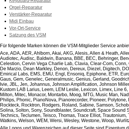
Keyboard-Reparatur
Orgel-Reparatur
Verstärker-Reparatur
Midi Einbau
Vor-Ort-Service
Satzung des VSM
Für folgende Marken können die VSM-Mitglieder Service anbie
Ace, ADA, AER, Ahlborn, Akai, AKG, Alesis, Allen & Heath, Alle
Audiotec, Audisc, Baldwin, Banana, BBE, BEC, Behringer, Bened
Celestion, Cervin Vega Charlie Lab, Clavia, Clear-Com, Conn,
De Marzio, Dean Markley, Denon, Dereux, Diezel, Digitech, DO
Emirical Labs, EMS, EMU, Engl, Ensoniq, Epiphone, ETR, Eurolite
Gaus, Gem, Genelec, Generalmusic, Genius, Gerland, Goodrich,
Ivie, JBL, Jen, Johannus, Johnson Amplification, Johnson Mill
Kustom LAB Larius, Leem, LEM Leslie, Lexicon, Limex, Line 6, L
Milton, Mitec, Monacor, Montarbo, Moog, MTG, Music Man, Nady
Philips, Phonic, PianoNova, Pianorecorder, Pioneer, Polytone
Rockteck, Rocktron, Rodgers, Roland, Sabine, Samson, Schober
Solina, Solton, Sony, Soundblaster, Soundcraft, Space Sound Sp
Technics, Teclumen, Teisco, Thomas, Trace Elliot, Trautonium, T
Watkins, Welson, WEM, Wersi, Wesley, Westone, Woop, Wurlitze
Alle Logos und Warenzeichen auf dieser Seite sind Eigentum de