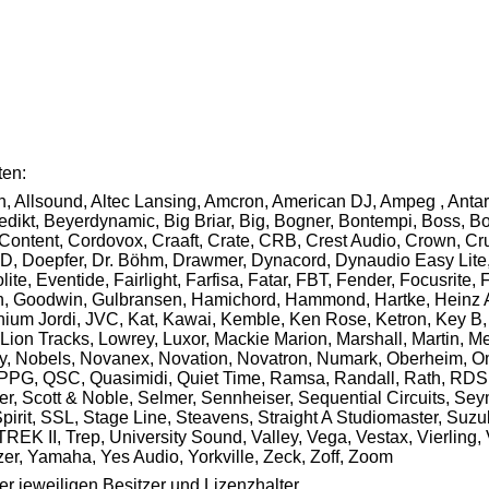
ten:
n, Allsound, Altec Lansing, Amcron, American DJ, Ampeg , Antar
ikt, Beyerdynamic, Big Briar, Big, Bogner, Bontempi, Boss, Bot
 Content, Cordovox, Craaft, Crate, CRB, Crest Audio, Crown, 
D, Doepfer, Dr. Böhm, Drawmer, Dynacord, Dynaudio Easy Lite, 
, Eventide, Fairlight, Farfisa, Fatar, FBT, Fender, Focusrite, 
 Goodwin, Gulbransen, Hamichord, Hammond, Hartke, Heinz Ahlb
enium Jordi, JVC, Kat, Kawai, Kemble, Ken Rose, Ketron, Key B,
ion Tracks, Lowrey, Luxor, Mackie Marion, Marshall, Martin, Me
, Nobels, Novanex, Novation, Novatron, Numark, Oberheim, Omni
, PPG, QSC, Quasimidi, Quiet Time, Ramsa, Randall, Rath, RDS
, Scott & Noble, Selmer, Sennheiser, Sequential Circuits, Se
irit, SSL, Stage Line, Steavens, Straight A Studiomaster, Suzu
REK II, Trep, University Sound, Valley, Vega, Vestax, Vierling,
r, Yamaha, Yes Audio, Yorkville, Zeck, Zoff, Zoom
r jeweiligen Besitzer und Lizenzhalter.