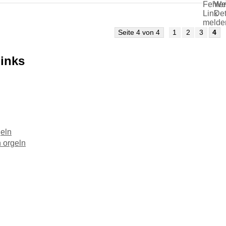
Seite 4 von 4
1
2
3
4
Links
eln
 orgeln