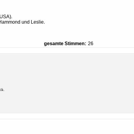
(USA).
n Hammond und Leslie.
gesamte Stimmen:
26
ik.