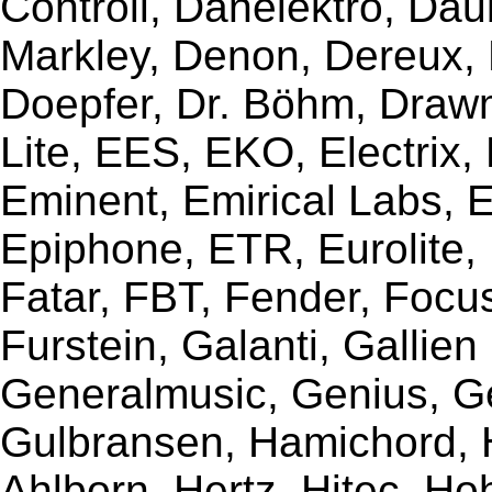
Controll, Danelektro, Da
Markley, Denon, Dereux, 
Doepfer, Dr. Böhm, Draw
Lite, EES, EKO, Electrix,
Eminent, Emirical Labs, 
Epiphone, ETR, Eurolite, E
Fatar, FBT, Fender, Focu
Furstein, Galanti, Gallie
Generalmusic, Genius, G
Gulbransen, Hamichord,
Ahlborn, Hertz, Hitec, Ho