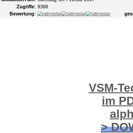
Zugriffe:
9388
Bewertung:
ges
VSM-Tec
im PD
alp
> DO