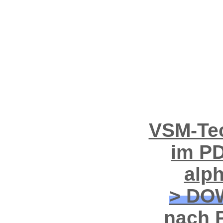
VSM-Tec
im PD
alp
> DO
nach P