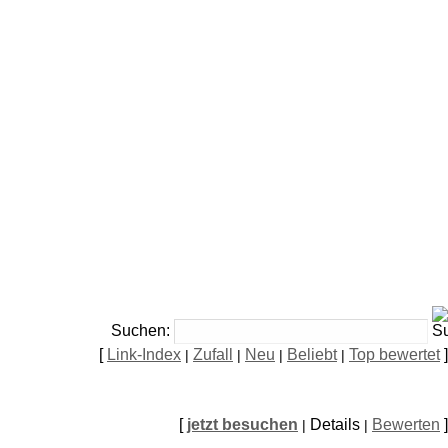
Suchen:
[
Link-Index
Zufall
Neu
Beliebt
Top bewertet
]
|
|
|
|
[
jetzt besuchen
Details
Bewerten
]
|
|