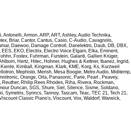
i, Antonelli, Armon, ARP, ART, Ashley, Audio Technika,
ex, Briar, Cantor, Cantus, Casio, C-Audio, Cavagnolo,
Crumar, Daewoo, Damage Controll, Danelektro, Daub, DB, DBX,
EES, EKO, Electrix, Electro Voice Elgam, Elka, Eminent,
Fohhn, Fostex, Fuhrman, Furstein, Galanti, Gallien Krüger,
orn, Hertz, Hitec, Hohner, Hughes & Kettner, Ibanez, Ingrid,
 Kienle, Kimball, Kingman, Klark, KME, Korg, Ks, Kurzweil
llotron, Mephisto, Merish, Mesa Boogie, Metro Audio, Miditemp,
tronic, Orange, Orla, Panasonic, Parie, Pearl , Peavey,
, Reuther, Rhilip Rees Rhodes, Riha, Rivera, Rockman,
ymour Duncan, SGS, Shure, Siel, Silence, Sisme, Soldano,
ki, Symetrix, Syrincs, Tannoy, Tascam, Teac, TEC 21, Tech 21,
 Viscount Classic Piano's, Viscount, Vox, Waldorf, Warwick,