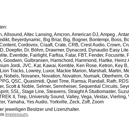
ten:
n, Allsound, Altec Lansing, Amcron, American DJ, Ampeg , Antar
ikt, Beyerdynamic, Big Briar, Big, Bogner, Bontempi, Boss, Bot
 Content, Cordovox, Craaft, Crate, CRB, Crest Audio, Crown, 
D, Doepfer, Dr. Böhm, Drawmer, Dynacord, Dynaudio Easy Lite, 
, Eventide, Fairlight, Farfisa, Fatar, FBT, Fender, Focusrite, 
 Goodwin, Gulbransen, Hamichord, Hammond, Hartke, Heinz Ahlb
enium Jordi, JVC, Kat, Kawai, Kemble, Ken Rose, Ketron, Key B,
ion Tracks, Lowrey, Luxor, Mackie Marion, Marshall, Martin, Me
, Nobels, Novanex, Novation, Novatron, Numark, Oberheim, Omni
, PPG, QSC, Quasimidi, Quiet Time, Ramsa, Randall, Rath, RDS
, Scott & Noble, Selmer, Sennheiser, Sequential Circuits, Se
irit, SSL, Stage Line, Steavens, Straight A Studiomaster, Suzu
REK II, Trep, University Sound, Valley, Vega, Vestax, Vierling,
r, Yamaha, Yes Audio, Yorkville, Zeck, Zoff, Zoom
r jeweiligen Besitzer und Lizenzhalter.
 im
Impressum
.