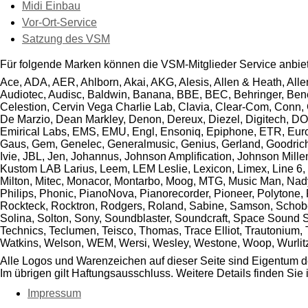
Midi Einbau
Vor-Ort-Service
Satzung des VSM
Für folgende Marken können die VSM-Mitglieder Service anbie
Ace, ADA, AER, Ahlborn, Akai, AKG, Alesis, Allen & Heath, Alle
Audiotec, Audisc, Baldwin, Banana, BBE, BEC, Behringer, Bened
Celestion, Cervin Vega Charlie Lab, Clavia, Clear-Com, Conn,
De Marzio, Dean Markley, Denon, Dereux, Diezel, Digitech, DO
Emirical Labs, EMS, EMU, Engl, Ensoniq, Epiphone, ETR, Eurolite
Gaus, Gem, Genelec, Generalmusic, Genius, Gerland, Goodrich,
Ivie, JBL, Jen, Johannus, Johnson Amplification, Johnson Mill
Kustom LAB Larius, Leem, LEM Leslie, Lexicon, Limex, Line 6, L
Milton, Mitec, Monacor, Montarbo, Moog, MTG, Music Man, Nady
Philips, Phonic, PianoNova, Pianorecorder, Pioneer, Polytone
Rockteck, Rocktron, Rodgers, Roland, Sabine, Samson, Schober
Solina, Solton, Sony, Soundblaster, Soundcraft, Space Sound Sp
Technics, Teclumen, Teisco, Thomas, Trace Elliot, Trautonium, T
Watkins, Welson, WEM, Wersi, Wesley, Westone, Woop, Wurlitze
Alle Logos und Warenzeichen auf dieser Seite sind Eigentum de
Im übrigen gilt Haftungsausschluss. Weitere Details finden Sie
Impressum